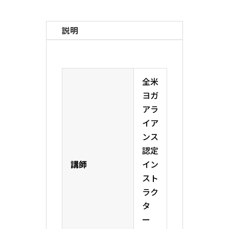
説明
全米
ヨガ
アラ
イア
ンス
認定
講師
イン
スト
ラク
タ
ー